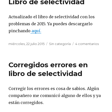
Libro de selectividad
selectividad
Actualizado el libro de selectividad con los
problemas de 2015. Ya puedes descargarlo
pinchando
aquí.
Publicado
miércoles, 22 julio 2015
Categorías
Sin categoría
4 comentarios
en
el
Libro
de
selecti
Corregidos errores en
libro de selectividad
Corregir los errores es cosa de sabios. Algún
compañero me comunicó alguno de ellos y ya
están corregidos.