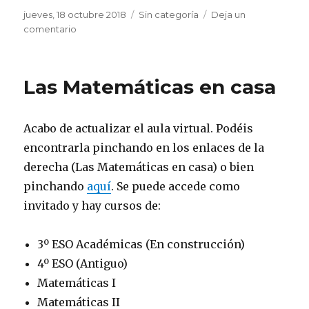
Publicado
jueves, 18 octubre 2018
Categorías
Sin categoría
Deja un
el
comentario
en
Libro
de
selectividad
Las Matemáticas en casa
Acabo de actualizar el aula virtual. Podéis
encontrarla pinchando en los enlaces de la
derecha (Las Matemáticas en casa) o bien
pinchando
aquí
. Se puede accede como
invitado y hay cursos de:
3º ESO Académicas (En construcción)
4º ESO (Antiguo)
Matemáticas I
Matemáticas II