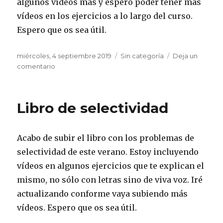
algunos vídeos más y espero poder tener más
vídeos en los ejercicios a lo largo del curso.
Espero que os sea útil.
Publicado
miércoles, 4 septiembre 2019
Categorías
Sin categoría
Deja un
el
comentario
en
Actualizado
el
libro
Libro de selectividad
de
selectividad
Acabo de subir el libro con los problemas de
selectividad de este verano. Estoy incluyendo
vídeos en algunos ejercicios que te explican el
mismo, no sólo con letras sino de viva voz. Iré
actualizando conforme vaya subiendo más
vídeos. Espero que os sea útil.