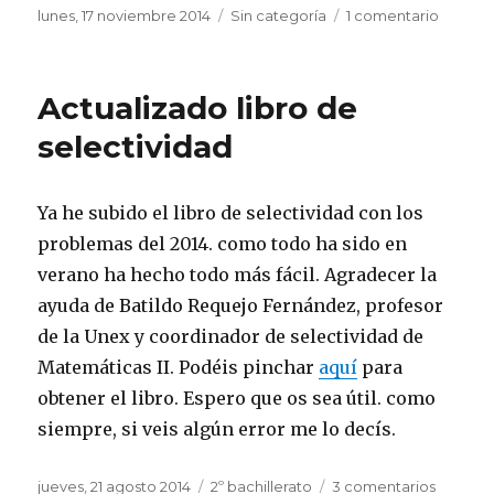
Publicado
lunes, 17 noviembre 2014
Categorías
Sin categoría
1 comentario
en
el
Correg
errores
en
Actualizado libro de
libro
de
selectividad
selecti
Ya he subido el libro de selectividad con los
problemas del 2014. como todo ha sido en
verano ha hecho todo más fácil. Agradecer la
ayuda de Batildo Requejo Fernández, profesor
de la Unex y coordinador de selectividad de
Matemáticas II. Podéis pinchar
aquí
para
obtener el libro. Espero que os sea útil. como
siempre, si veis algún error me lo decís.
Publicado
jueves, 21 agosto 2014
Categorías
2º bachillerato
3 comentarios
en