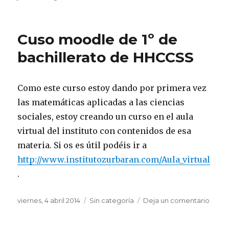
el
Actuali
libro
de
Cuso moodle de 1º de
selecti
bachillerato de HHCCSS
Como este curso estoy dando por primera vez
las matemáticas aplicadas a las ciencias
sociales, estoy creando un curso en el aula
virtual del instituto con contenidos de esa
materia. Si os es útil podéis ir a
http://www.institutozurbaran.com/Aula_virtual
.
Publicado
viernes, 4 abril 2014
Categorías
Sin categoría
Deja un comentario
en
el
Cuso
mood