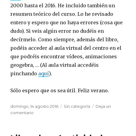
2000 hasta el 2016. He incluido también un
resumen teórico del curso. Lo he revisado
entero y espero que no haya errores (cosa que
dudo). Si veis algún error no dudéis en
decírmelo. Como siempre, además del libro,
podéis acceder al aula virtual del centro en el
que podréis encontrar vídeos, animaciones
geogebra, … (Al aula virtual accedéis
pinchando
aquí
).
Sólo espero que os sea útil. Feliz verano.
Publicado
domingo, 14 agosto 2016
Categorías
Sin categoría
Deja un
el
comentario
en
Actualizado
libro
de