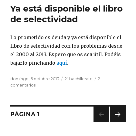
en
Ya está disponible el libro
el
libro
de selectividad
de
selectividad
Lo prometido es deuda y ya está disponible el
libro de selectividad con los problemas desde
el 2000 al 2013. Espero que os sea útil. Podéis
bajarlo pinchando
aquí
.
Publicado
domingo, 6 octubre 2013
Categorías
2º bachillerato
2
el
comentarios
en
Ya
está
disponible
el
Navegación
PÁGINA
1
libro
de
PRÓ
de
selectividad
XIMA