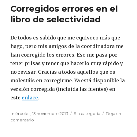
de
Corregidos errores en el
1º
de
libro de selectividad
bachi
de
HHC
De todos es sabido que me equivoco más que
hago, pero mis amigos de la coordinadora me
han corregido los errores. Eso me pasa por
tener prisas y tener que hacerlo muy rápido y
no revisar. Gracias a todos aquellos que os
molestáis en corregirme. Ya está disponible la
versión corregida (incluida las fuentes) en
este
enlace
.
Publicado
miércoles, 13 noviembre 2013
Categorías
Sin categoría
Deja un
el
comentario
en
Corregidos
errores