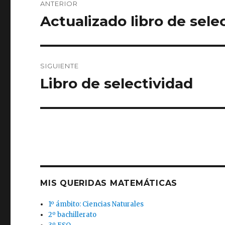
ANTERIOR
de
Actualizado libro de sele
Entrada
anterior:
entradas
SIGUIENTE
Libro de selectividad
Entrada
siguiente:
MIS QUERIDAS MATEMÁTICAS
1º ámbito: Ciencias Naturales
2º bachillerato