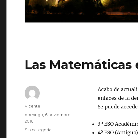
Las Matemáticas 
Acabo de actuali
enlaces de la d
Autor
Vicente
Se puede accede
Publicado
domingo, 6 noviembre
el
2016
3º ESO Académic
Categorías
Sin categoría
4º ESO (Antiguo)